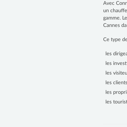
Avec Conne
un chauffe
gamme. Le 
Cannes dan
Ce type de
les dirige
les inves
les visit
les clien
les propr
les touri