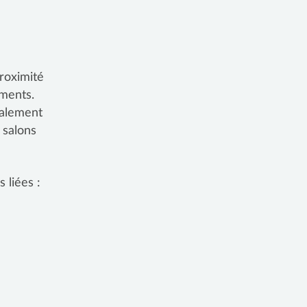
proximité
ements.
galement
 salons
 liées :