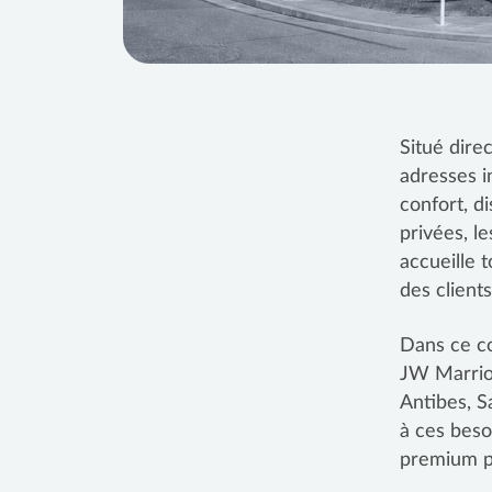
Situé dire
adresses i
confort, d
privées, l
accueille 
des client
Dans ce co
JW Marriot
Antibes, S
à ces beso
premium pa