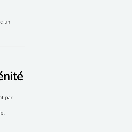
ec un
énité
nt par
le,