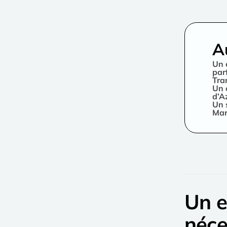
A
Un 
par
Tra
Un 
d’A
Un 
Mar
Un e
néce