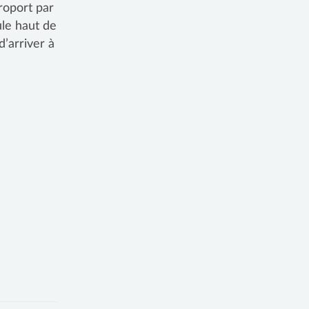
roport par
ule haut de
’arriver à