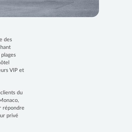
ie des
chant
 plages
hôtel
eurs VIP et
clients du
 Monaco,
ur répondre
ur privé