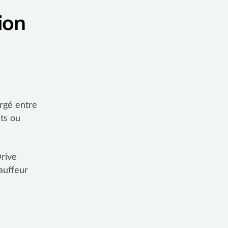
ion
rgé entre
ts ou
Drive
hauffeur