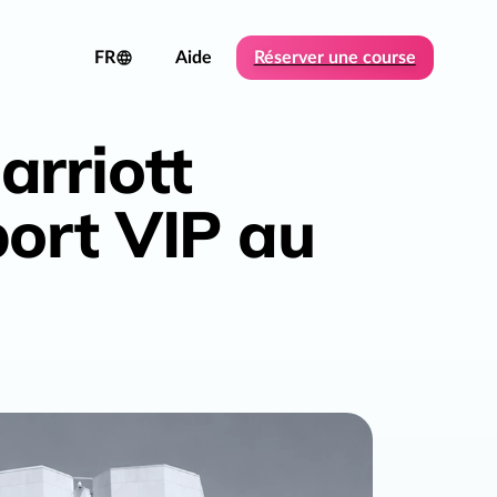
FR
Aide
Réserver une course
arriott
port VIP au