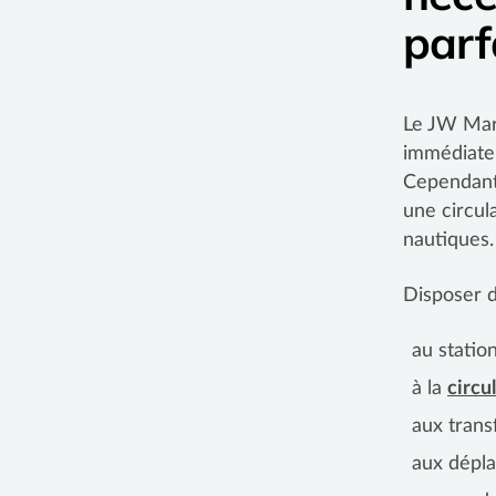
parf
Le JW Marr
immédiate 
Cependant,
une circul
nautiques.
Disposer d
au stati
à la
circu
aux trans
aux dépl