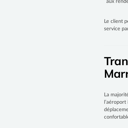
aux rende
Le client 
service pa
Tran
Marr
La majorit
l’aéroport
déplacemen
confortabl